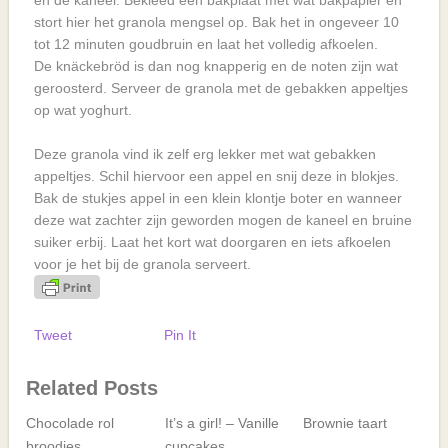
en de kaneel. Bekleed een bakplaat met wat bakpapier en
stort hier het granola mengsel op. Bak het in ongeveer 10
tot 12 minuten goudbruin en laat het volledig afkoelen.
De knäckebröd is dan nog knapperig en de noten zijn wat
geroosterd. Serveer de granola met de gebakken appeltjes
op wat yoghurt.
Deze granola vind ik zelf erg lekker met wat gebakken
appeltjes. Schil hiervoor een appel en snij deze in blokjes.
Bak de stukjes appel in een klein klontje boter en wanneer
deze wat zachter zijn geworden mogen de kaneel en bruine
suiker erbij. Laat het kort wat doorgaren en iets afkoelen
voor je het bij de granola serveert.
Tweet
Pin It
Related Posts
Chocolade rol
It’s a girl! – Vanille
Brownie taart
broodjes
cupcakes