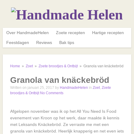
Over HandmadeHelen
Zoete recepten
Hartige recepten
Feestdagen
Reviews
Bak tips
Home
»
Zoet
»
Zoete broodjes & Ontbijt
»
Granola van knäckebröd
Granola van knäckebröd
Written on januari 25, 2017
by
HandmadeHelen
in
Zoet
,
Zoete
broodjes & Ontbijt
No Comments
Afgelopen november was ik op het All You Need Is Food
evenement van Kroon op het werk, daar maakte ik kennis
met Leksands Knäckebröd. Ze verraste me met een
granola van knäckebröd. Heerlijk knapperig en net even iets