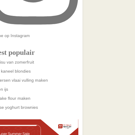
me op Instagram
st populair
isu van zomerfruit
 kaneel blondies
kersen vlaai vulling maken
n ijs
cake flour maken
se yoghurt brownies