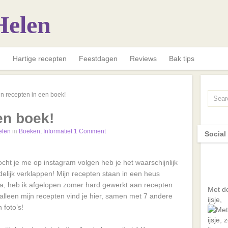
n
Hartige recepten
Feestdagen
Reviews
Bak tips
jn recepten in een boek!
en boek!
len
in
Boeken
,
Informatief
1 Comment
Social
cht je me op instagram volgen heb je het waarschijnlijk
delijk verklappen! Mijn recepten staan in een heus
a, heb ik afgelopen zomer hard gewerkt aan recepten
Met de
t alleen mijn recepten vind je hier, samen met 7 andere
ijsje,
 foto’s!