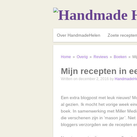
Over HandmadeHelen
Zoete recepte
Home
»
Overig
»
Reviews
»
Boeken
»
Mi
Mijn recepten in e
Written on december 2, 2016
by
HandmadeHe
Een extra blogpost met leuk nieuws! Mo
al gezien. Ik mocht het vorige week ein
boek. In samenwerking met Miller Medi
die verschenen zijn in ‘mason jar’. Nie
bloggers verzorgden we de recepten en