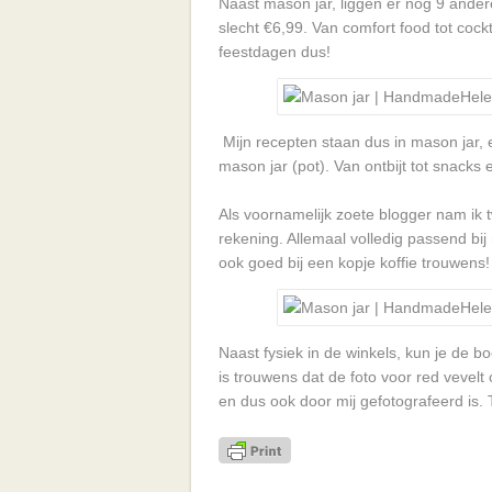
Naast mason jar, liggen er nog 9 andere 
slecht €6,99. Van comfort food tot cock
feestdagen dus!
Mijn recepten staan dus in mason jar, e
mason jar (pot). Van ontbijt tot snacks e
Als voornamelijk zoete blogger nam ik t
rekening. Allemaal volledig passend bij m
ook goed bij een kopje koffie trouwens!
Naast fysiek in de winkels, kun je de b
is trouwens dat de foto voor red vevelt 
en dus ook door mij gefotografeerd is. 