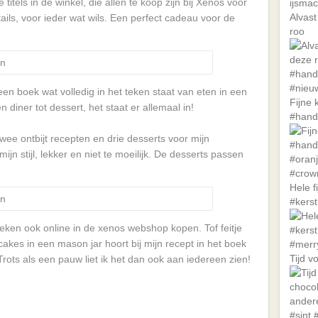
titels in de winkel, die allen te koop zijn bij Xenos voor
Alvast
tails, voor ieder wat wils. Een perfect cadeau voor de
roo
en boek wat volledig in het teken staat van eten in een
Fijne 
n diner tot dessert, het staat er allemaal in!
#hand
wee ontbijt recepten en drie desserts voor mijn
ijn stijl, lekker en niet te moeilijk. De desserts passen
Hele f
#kerst
oeken ook online in de xenos webshop kopen. Tof feitje
cakes in een mason jar hoort bij mijn recept in het boek
Tijd v
Trots als een pauw liet ik het dan ook aan iedereen zien!